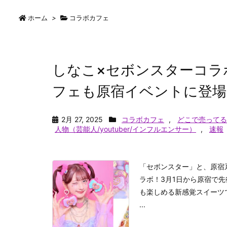
ホーム
>
コラボカフェ
しなこ×セボンスターコラ
フェも原宿イベントに登場
2月 27, 2025
コラボカフェ
,
どこで売ってる
人物（芸能人/youtuber/インフルエンサー）
,
速報
「セボンスター」と、原宿
ラボ！​3月1日から原宿
も楽しめる新感覚スイーツ
...