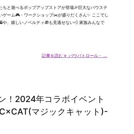
たちと遊べるポップアップストアが登場🎉巨大なパウステ
ゲーム🎮・ワークショップ✂️が盛りだくさん✨ ここでし
️や、嬉しいノベルティ🎁も見逃せない💨 家族みんなで
記事を読む
パウパトロール・ ...
ン！2024年コラボイベント
IC×CAT(マジックキャット)-