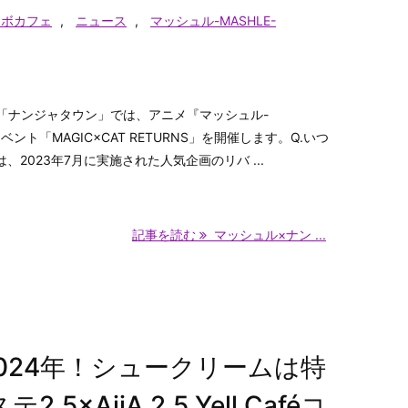
ラボカフェ
,
ニュース
,
マッシュル-MASHLE-
「ナンジャタウン」では、アニメ『マッシュル-
ベント「MAGIC×CAT RETURNS」を開催します。Q.いつ
、2023年7月に実施された人気企画のリバ ...
記事を読む
マッシュル×ナン ...
024年！シュークリームは特
AiiA 2.5 Yell Caféコ