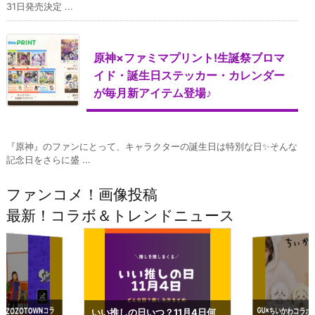
31日発売決定 ...
原神×ファミマプリント!生誕祭ブロマ
イド・誕生日ステッカー・カレンダー
が毎月新アイテム登場♪
『原神』のファンにとって、キャラクターの誕生日は特別な日✨そんな
記念日をさらに盛 ...
ファンコメ！画像投稿
最新！コラボ＆トレンドニュース
GU×ちいかわコラボ
予約いつまで？2023
ーチやショルダーが可
×ZOZOTOWNコラ
いい推しの日いつ？11月4日何