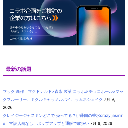
最新の話題
マック 新作！マクドナルド×森永 製菓 コラボ🎉チョコボール×マッ
クフルーリー、ミクルキャラメルパイ、ラムネシェイク
7月 9,
2026
クレイジージャスミンどこで 売ってる？伊藤園の香水crazy jasmin
e 常設店舗なし、ポップアップと通販で取扱い
7月 6, 2026