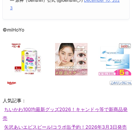
— 原神（Genshin）公式 (@Genshin_7)
December 10, 202
3
©miHoYo
人気記事：
ちいかわ100均最新グッズ2026！キャンドゥ等で新商品発
売
矢沢あいエビスビール!コラボ缶予約！2026年3月3日発売