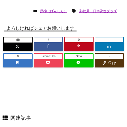
原神（げんしん）
郵便局・日本郵便グッズ
よろしければシェアお願いします
!
0
-
0
Service Una
Send
-
B!
Copy
関連記事