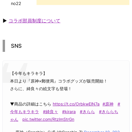
no22
▶
コラボ部員制度について
SNS
【今年もキラキラ】
本日より『原神×郵便局』コラボグッズが販売開始！
さらに、綺良々の絵文字も登場！
▼商品の詳細はこちら
https://t.co/OrbkwElN7a
#原神
#
今年もキラキラ
#綺良々
#kirara
#きらら
#きららち
ゃん
pic.twitter.com/RtzlmStrGn