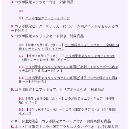
3.
コラボ限定ステッカー付き 対象商品
3.1.
3.2.
コラボ限定ステッカーイメージ
4.
コラボ限定ピック・ステッカーにはゲーム内アイテムがもらえるコ
ード付き！
5.
コラボ限定メタリックカード付き 対象商品
5.1.
【前半：9月10日（水）～】
コラボ限定メタリックカード全5種（4
種＋シークレット1種）イメージ
5.2.
【後半：9月17日（水）～】
コラボ限定メタリックカード全5種
（4種＋シークレット1種）イメージ
5.3.
コラボ限定メタリックカードの裏面①名刺アイテムとゲーム内ア
イテムがもらえるコード付き！
5.4.
コラボ限定メタリックカードの裏面②抽選でコラボ限定すし皿4
枚セットが当たる！
6.
コラボ限定ミニフィギュア、クリアボトル付き 対象商品
6.1.
【前半：9月10日（水）～】
コラボ限定ミニフィギュア（全4種
類）イメージ
6.2.
【後半：9月17日（水）～】
コラボ限定クリアボトル（全4種類）
イメージ
7.
ネット注文限定！コラボ限定エコバッグ付き お持ち帰り商品
8.
ネット注文限定！コラボ限定アクリルスタンド付き お持ち帰り商