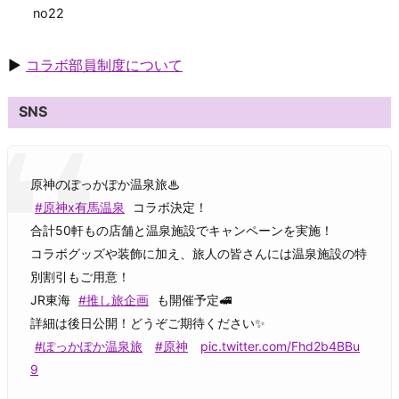
no22
▶
コラボ部員制度について
SNS
原神のぽっかぽか温泉旅♨
#原神x有馬温泉
コラボ決定！
合計50軒もの店舗と温泉施設でキャンペーンを実施！
コラボグッズや装飾に加え、旅人の皆さんには温泉施設の特
別割引もご用意！
JR東海
#推し旅企画
も開催予定🚅
詳細は後日公開！どうぞご期待ください✨
#ぽっかぽか温泉旅
#原神
pic.twitter.com/Fhd2b4BBu
9