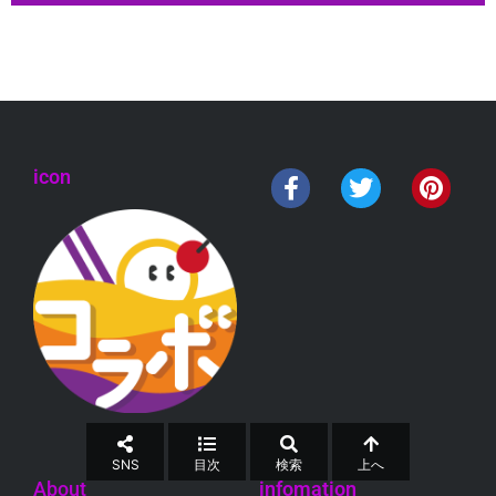
icon
SNS
目次
検索
上へ
About
infomation