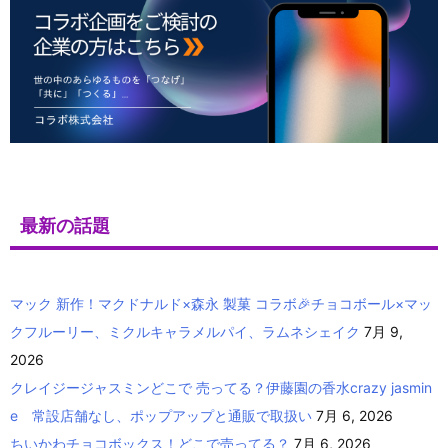
最新の話題
マック 新作！マクドナルド×森永 製菓 コラボ🎉チョコボール×マッ
クフルーリー、ミクルキャラメルパイ、ラムネシェイク
7月 9,
2026
クレイジージャスミンどこで 売ってる？伊藤園の香水crazy jasmin
e 常設店舗なし、ポップアップと通販で取扱い
7月 6, 2026
ちいかわチョコボックス！どこで売ってる？
7月 6, 2026