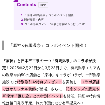
Contents
1.
「原神×有馬温泉」コラボイベント開催！
2.
開催期間・内容
3.
コラボ部員コメント”温泉と原神キャラほっこり”
「原神×有馬温泉」コラボイベント開催！
『原神』と日本三古泉の一つ「有馬温泉」のコラボが決
定！
2025年2月22日から3月23日まで、有馬温泉エリア内
の温泉や約50の店舗と『原神』キャラがコラボ。一部温泉
施設では
特別割引や特典プレゼント
を実施し、
コラボ店舗
ではオリジナル装飾
が登場。さらに、
記念グッズの販売や
JR東海「推し旅」との特別イベント
も開催。詳細や特典情
報は後日発表予定。旅の休憩にぜひ有馬温泉へ！