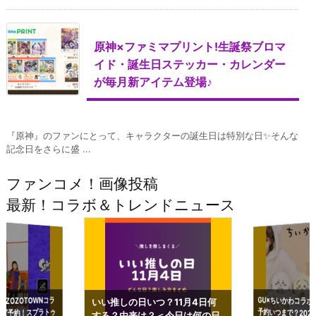
原神×ファミマプリント!生誕祭ブロマ
イド・誕生日ステッカー・カレンダー
が毎月新アイテム登場♪
『原神』のファンにとって、キャラクターの誕生日は特別な日✨そんな
記念日をさらに盛 ...
ファンコメ！画像投稿
最新！コラボ＆トレンドニュース
GU×ちいかわコラボ
予約いつまで？2023
ーチやショルダーが可
×ZOZOTOWNコラ
いい推しの日いつ？11月4日何
ズ予約！スプラトゥ
する？由来は？＜今日は何の日