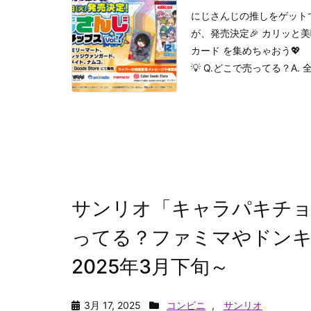
にじさんじの推しをゲットで
が、発売決定🎉 カリッと
カード を集めちゃおう💖
💡 Q.どこで売ってる？A. 全国
サンリオ「キャラパキチ
ってる？ファミマやドンキ
2025年3月下旬～
3月 17, 2025
コンビニ
,
サンリオ