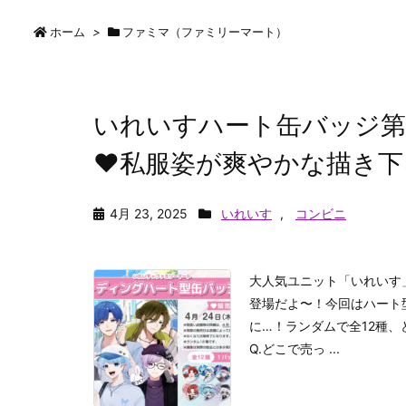
ホーム
>
ファミマ（ファミリーマート）
いれいすハート缶バッジ第
♥私服姿が爽やかな描き下
4月 23, 2025
いれいす
,
コンビニ
大人気ユニット「いれいす
登場だよ〜！今回はハート
に…！ランダムで全12種、
Q.どこで売っ ...