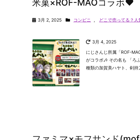
米菓×ROF-MAOコラボ♥
3月 2, 2025
コンビニ
,
どこで売ってる？人
3月 4, 2025
にじさんじ所属「ROF-M
がコラボ🎶 その名も 「ろ
種類の加賀美ハヤト、剣持刀
ファミマ×モフサンド(mofu