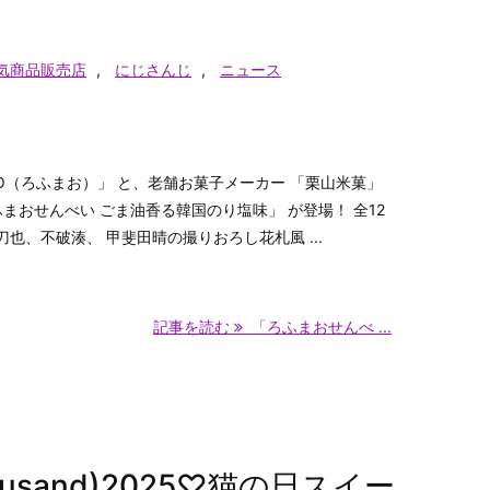
気商品販売店
,
にじさんじ
,
ニュース
AO（ろふまお）」 と、老舗お菓子メーカー 「栗山米菓」
ふまおせんべい ごま油香る韓国のり塩味」 が登場！ 全12
也、不破湊、 甲斐田晴の撮りおろし花札風 ...
記事を読む
「ろふまおせんべ ...
sand)2025♡猫の日スイー