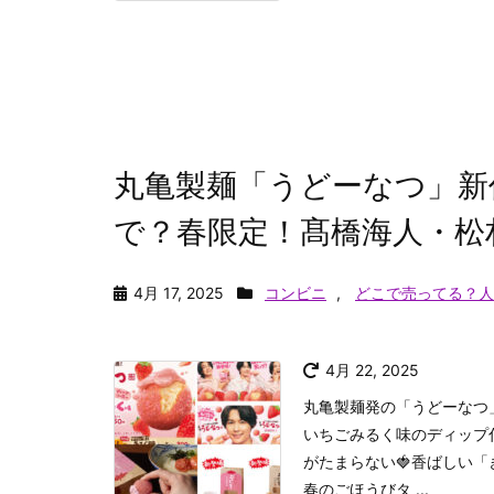
丸亀製麺「うどーなつ」新
で？春限定！髙橋海人・松
4月 17, 2025
コンビニ
,
どこで売ってる？人
4月 22, 2025
丸亀製麺発の「うどーなつ」
いちごみるく味のディップ
がたまらない🍓香ばしい
春のごほうびタ ...